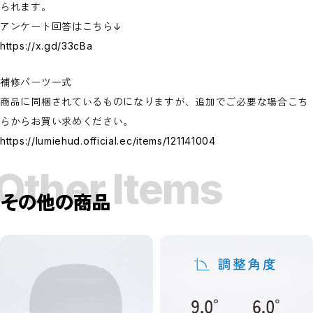
られます。
アンケート回答はこちら↓
https://x.gd/33cBa
補修パーツ一式
商品に同梱されているものになりますが、追加でご必要な場合こち
らからお買い求めください。
https://lumiehud.official.ec/items/121141004
Other Items
その他の商品