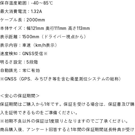
保存温度範囲：-40〜85℃
最大消費電流：1.32A
ケーブル長：2000mm
本体サイズ：幅121mm 奥行111mm 高さ113mm
表示距離：1500mm（ドライバー視点から）
表示内容：車速（km/h表示）
速度検知：GNSS受信※
明るさ設定：5段階
自動調光：常に有効
※GNSS（GPS、みちびき等を含む衛星測位システムの総称）
＜安心の保証期間＞
保証期間はご購入から1年です。保証を受ける場合は、保証書及び購
入を証明できるものをご準備ください。
※初期不良以外の保証は1度限りとなりますのでご了承ください。
商品購入後、アンケート回答すると1年間の保証期間延長特典が受け