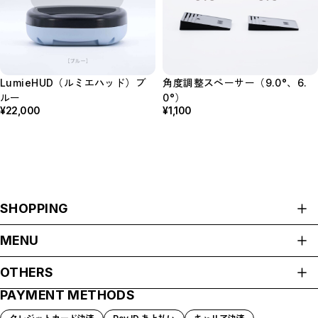
LumieHUD（ルミエハッド）ブ
角度調整スペーサー（9.0°、6.
ルー
0°）
¥22,000
¥1,100
SHOPPING
ALL ITEMS
MENU
HOME
OTHERS
ABOUT
PAYMENT METHODS
プライバシーポリシー
SHOP GUIDE
特定商取引法に基づく表記
PAYMENT METHODS