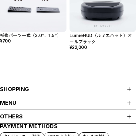
補修パーツ一式（3.0°、1.5°）
LumieHUD（ルミエハッド）オ
¥700
ールブラック
¥22,000
SHOPPING
ALL ITEMS
MENU
HOME
OTHERS
ABOUT
PAYMENT METHODS
プライバシーポリシー
SHOP GUIDE
特定商取引法に基づく表記
PAYMENT METHODS