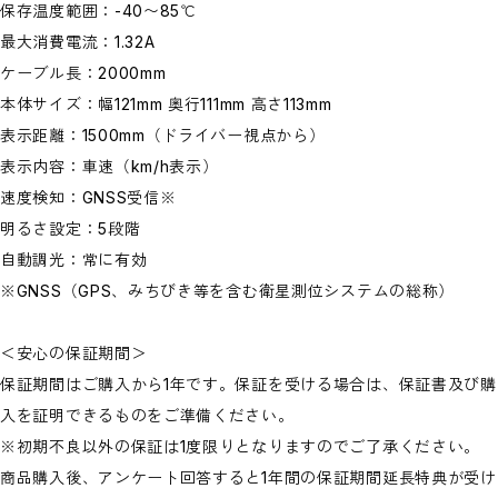
保存温度範囲：-40〜85℃
最大消費電流：1.32A
ケーブル長：2000mm
本体サイズ：幅121mm 奥行111mm 高さ113mm
表示距離：1500mm（ドライバー視点から）
表示内容：車速（km/h表示）
速度検知：GNSS受信※
明るさ設定：5段階
自動調光：常に有効
※GNSS（GPS、みちびき等を含む衛星測位システムの総称）
＜安心の保証期間＞
保証期間はご購入から1年です。保証を受ける場合は、保証書及び購
入を証明できるものをご準備ください。
※初期不良以外の保証は1度限りとなりますのでご了承ください。
商品購入後、アンケート回答すると1年間の保証期間延長特典が受け