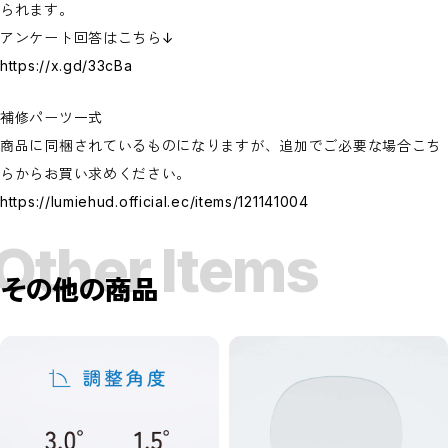
られます。
アンケート回答はこちら↓
https://x.gd/33cBa
補修パーツ一式
商品に同梱されているものになりますが、追加でご必要な場合こち
らからお買い求めください。
https://lumiehud.official.ec/items/121141004
Other Items
その他の商品