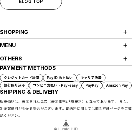
BLOG TOP
SHOPPING
ALL ITEMS
MENU
HOME
OTHERS
ABOUT
PAYMENT METHODS
プライバシーポリシー
SHOP GUIDE
特定商取引法に基づく表記
PAYMENT METHODS
クレジットカード決済
Pay ID あと払い
キャリア決済
LumieHUDブランドサイト
BLOG
銀行振り込み
コンビニ支払い・Pay-easy
PayPay
Amazon Pay
LumieHUDと、出かけよう。
CONTACT
SHIPPING & DELIVERY
moadoブランドサイト
法人・団体様ご相談窓口
日本精機株式会社
販売価格は、表示された金額（表示価格/消費税込）となっております。 また、
別途配送料が掛かる場合がございます。配送料に関しては商品詳細ページをご確
認ください。
©︎ LumieHUD