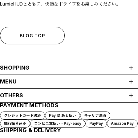
LumieHUDとともに、快適なドライブをお楽しみください。
BLOG TOP
SHOPPING
ALL ITEMS
MENU
HOME
OTHERS
ABOUT
PAYMENT METHODS
プライバシーポリシー
SHOP GUIDE
特定商取引法に基づく表記
PAYMENT METHODS
クレジットカード決済
Pay ID あと払い
キャリア決済
LumieHUDブランドサイト
BLOG
銀行振り込み
コンビニ支払い・Pay-easy
PayPay
Amazon Pay
LumieHUDと、出かけよう。
CONTACT
SHIPPING & DELIVERY
moadoブランドサイト
法人・団体様ご相談窓口