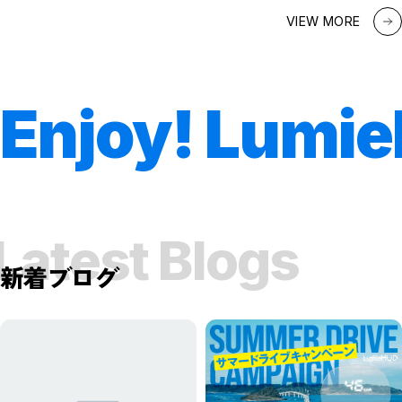
VIEW MORE
Enjoy! Lumie
Latest Blogs
新着ブログ