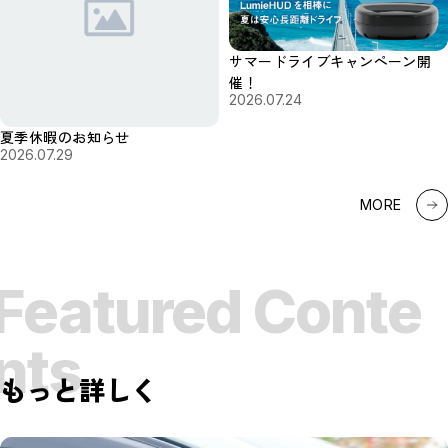
サマードライブキャンペーン開
催！
2026.07.24
夏季休暇のお知らせ
2026.07.29
MORE
Featured Conte
nts
もっと詳しく
・
・
・
o
o
o
E
n
y
E
n
y
E
n
y
j
!
j
!
j
!